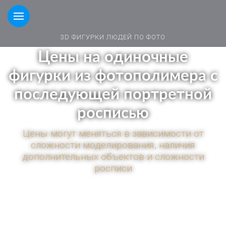
3D ФИГУРКИ ЛЮДЕЙ ПО ФОТО
Цены на одиночные
фигурки из фотополимера с
последующей портретной
росписью
Цены могут меняться в зависимости от
сложности моделирования, наличия
дополнительных объектов и сложности
росписи