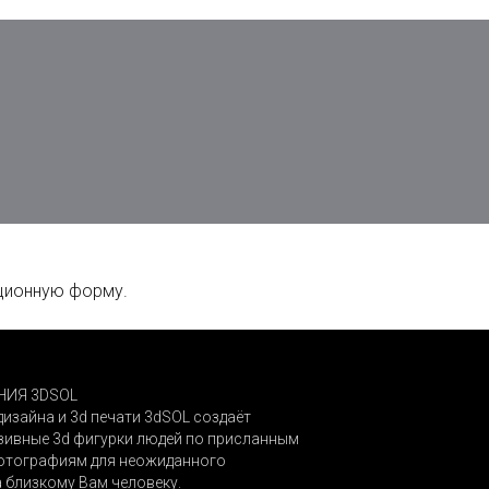
ационную форму.
ИЯ 3DSOL
дизайна и 3d печати 3dSOL создаёт
ивные 3d фигурки людей по присланным
отографиям для неожиданного
 близкому Вам человеку.