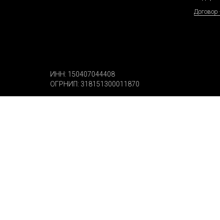
Договор 
ИНН: 150407044408
ОГРНИП: 318151300011870